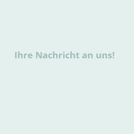
Ihre Nachricht an uns!
Behindmedia
Heiko Herdel
Luitpoldstraße 31
67480 Edenkoben